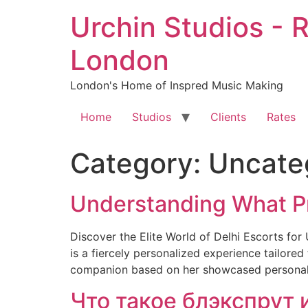
Skip
Urchin Studios - 
to
content
London
London's Home of Inspred Music Making
Home
Studios
Clients
Rates
Category:
Uncate
Understanding What Pr
Discover the Elite World of Delhi Escorts for
is a fiercely personalized experience tailore
companion based on her showcased personality
Что такое блэкспрут 