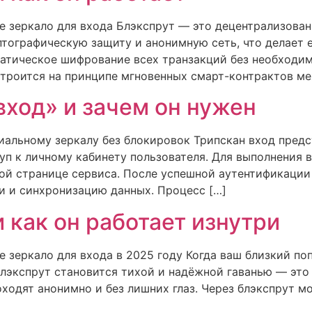
е зеркало для входа Блэкспрут — это децентрализован
тографическую защиту и анонимную сеть, что делает е
атическое шифрование всех транзакций без необходи
строится на принципе мгновенных смарт-контрактов ме
вход» и зачем он нужен
иальному зеркалу без блокировок Трипскан вход пред
туп к личному кабинету пользователя. Для выполнения 
ной странице сервиса. После успешной аутентификации
и и синхронизацию данных. Процесс […]
и как он работает изнутри
е зеркало для входа в 2025 году Когда ваш близкий п
лэкспрут становится тихой и надёжной гаванью — это
роходят анонимно и без лишних глаз. Через блэкспрут 