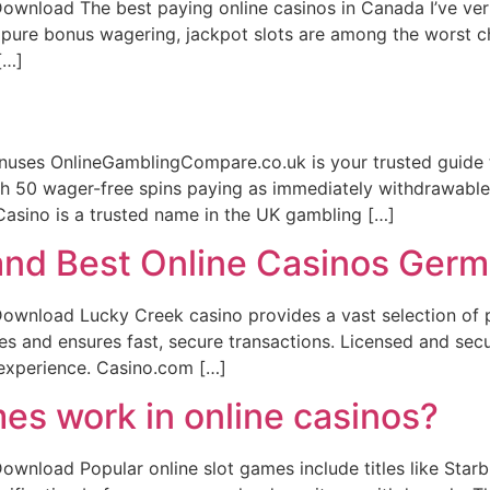
wnload The best paying online casinos in Canada I’ve ver
ure bonus wagering, jackpot slots are among the worst choic
[…]
ses OnlineGamblingCompare.co.uk is your trusted guide to
h 50 wager-free spins paying as immediately withdrawable 
asino is a trusted name in the UK gambling […]
and Best Online Casinos Ger
wnload Lucky Creek casino provides a vast selection of p
es and ensures fast, secure transactions. Licensed and secur
experience. Casino.com […]
es work in online casinos?
wnload Popular online slot games include titles like Star